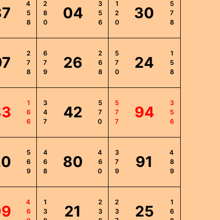
4
2
3
1
5
37
04
30
5
8
5
2
7
8
0
6
0
8
2
6
2
5
1
97
26
24
7
7
6
7
5
8
9
8
0
8
1
3
5
5
3
83
42
94
6
4
7
7
5
6
7
0
7
6
5
4
4
3
4
20
80
91
6
6
6
7
8
9
8
0
9
9
4
1
2
2
1
99
21
25
6
3
3
3
6