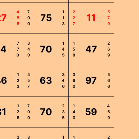
4
7
1
2
5
27
75
11
5
0
1
2
7
8
0
3
7
9
7
3
1
1
2
14
70
47
7
4
4
5
6
0
0
5
8
9
1
4
3
3
5
46
63
97
2
5
4
6
6
3
7
6
0
6
1
7
2
1
4
31
70
59
2
0
3
4
6
8
0
5
0
9
3
3
1
1
2