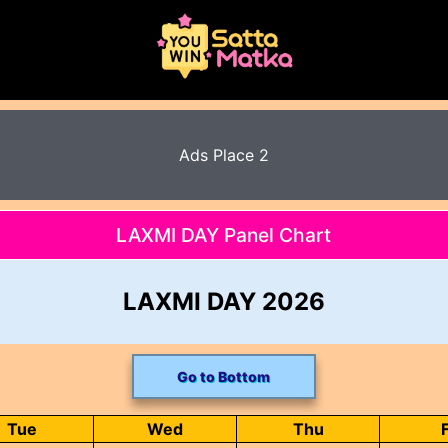
Ads Place 2
LAXMI DAY Panel Chart
LAXMI DAY 2026
Go to Bottom
Tue
Wed
Thu
F