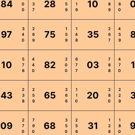
84
28
10
0
3
5
1
8
6
0
7
9
9
9
0
3
2
1
1
2
4
97
75
35
4
6
5
4
6
5
0
9
9
8
7
9
5
4
2
6
7
4
10
82
03
7
4
0
7
8
7
8
0
0
7
8
0
2
2
3
1
2
2
43
65
20
3
5
6
1
8
2
8
9
6
0
0
9
2
7
3
2
1
1
09
68
31
7
9
5
5
2
8
0
0
0
6
8
0