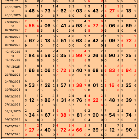
19/10/2025
6
9
9
8
9
6
8
0
0
9
8
0
0
0
3
1
1
1
4
3
3
1
3
1
3
3
5
1
20/10/2025
46
73
62
03
43
27
18
3
5
6
6
5
3
7
3
5
2
4
5
8
2
to
26/10/2025
8
0
0
6
7
6
0
9
6
0
5
9
8
5
2
1
1
3
5
2
1
4
3
6
1
3
2
2
27/10/2025
55
06
41
98
77
06
69
6
6
4
5
9
4
4
5
6
9
3
5
4
3
to
02/11/2025
7
8
5
8
0
5
4
9
8
0
6
8
0
4
3
1
4
5
2
4
6
1
7
2
1
2
2
1
03/11/2025
67
18
51
63
42
09
72
4
2
7
6
3
7
0
2
8
0
1
7
6
3
to
09/11/2025
9
4
0
7
0
0
0
0
9
0
8
0
9
8
3
6
4
2
4
1
2
4
1
2
1
3
6
3
10/11/2025
84
59
35
99
26
90
25
7
8
5
2
9
1
2
7
2
5
8
3
7
5
to
16/11/2025
8
0
6
5
0
3
5
8
9
9
0
4
9
7
1
8
1
1
7
5
1
6
5
1
4
3
5
2
17/11/2025
96
06
72
40
68
83
94
1
8
2
7
0
8
3
7
5
8
6
4
5
2
to
23/11/2025
7
0
7
8
0
9
0
7
6
9
8
6
9
0
6
2
3
1
3
1
1
2
1
1
2
2
1
3
24/11/2025
53
29
57
38
01
16
25
9
4
4
2
3
8
3
7
9
2
3
6
2
6
to
30/11/2025
0
7
5
6
9
8
9
9
0
8
6
8
9
6
1
1
2
4
5
2
4
4
4
2
1
1
1
1
01/12/2025
12
86
31
76
22
48
39
3
4
6
4
8
4
6
5
8
4
4
3
6
1
to
07/12/2025
7
7
0
8
0
5
7
7
0
6
9
4
6
7
2
2
8
1
5
1
1
6
2
4
7
2
2
3
08/12/2025
34
67
38
81
90
54
74
5
4
8
7
9
7
2
6
3
6
8
5
5
5
to
14/12/2025
6
8
0
9
9
0
5
9
4
0
0
7
0
6
1
2
4
5
4
3
4
2
1
1
3
7
5
3
15/12/2025
27
40
72
66
69
12
90
2
7
4
6
6
4
4
5
2
2
9
7
6
8
to
21/12/2025
9
8
6
9
7
5
8
9
3
6
9
8
8
9