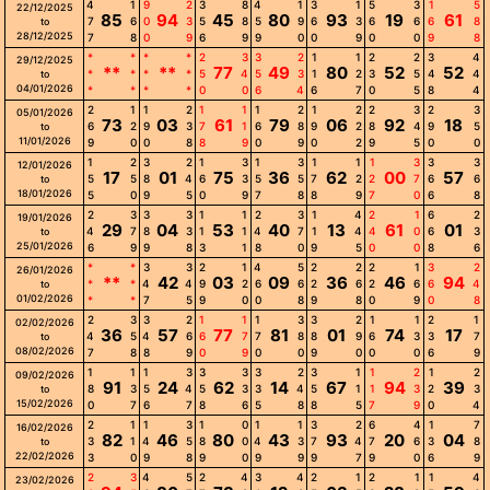
4
1
9
2
3
8
4
1
3
1
5
3
1
5
22/12/2025
85
94
45
80
93
19
61
7
6
0
3
5
8
5
9
6
3
6
6
6
8
to
28/12/2025
7
8
0
9
6
9
9
0
0
9
0
0
9
8
*
*
*
*
2
3
3
2
1
1
2
2
3
4
29/12/2025
**
**
77
49
80
52
52
*
*
*
*
5
4
5
3
1
2
3
5
4
4
to
04/01/2026
*
*
*
*
0
0
6
4
6
7
0
5
8
4
2
1
1
2
1
1
1
2
1
2
2
3
2
3
05/01/2026
73
03
61
79
06
92
18
6
2
9
3
7
1
6
8
9
2
8
4
9
5
to
11/01/2026
9
0
0
8
8
9
0
9
0
2
9
5
0
0
1
2
3
2
1
3
1
3
1
1
1
3
3
3
12/01/2026
17
01
75
36
62
00
57
5
5
8
4
6
3
5
5
7
2
2
7
6
6
to
18/01/2026
5
0
9
5
0
9
7
8
8
9
7
0
6
8
2
3
3
3
1
1
2
3
1
4
2
1
6
2
19/01/2026
29
04
53
40
13
61
01
4
7
8
3
1
1
4
7
1
4
4
0
6
3
to
25/01/2026
6
9
9
8
3
1
8
0
9
5
0
0
8
6
*
*
3
3
2
1
4
5
2
2
2
1
3
2
26/01/2026
**
42
03
09
36
46
94
*
*
4
4
9
2
6
6
2
6
2
6
6
4
to
01/02/2026
*
*
7
5
9
0
0
8
9
8
0
9
0
8
2
3
3
2
1
1
1
3
3
2
1
1
2
1
02/02/2026
36
57
77
81
01
74
17
4
5
4
6
6
7
7
8
8
9
6
3
3
7
to
08/02/2026
7
8
8
9
0
9
0
0
9
0
0
0
6
9
1
1
1
3
3
3
3
2
3
1
1
2
1
2
09/02/2026
91
24
62
14
67
94
39
8
3
5
4
5
3
3
4
5
1
1
3
2
3
to
15/02/2026
0
7
6
7
8
6
5
8
8
5
7
9
0
4
2
1
1
3
1
0
1
1
3
2
6
4
1
7
16/02/2026
82
46
80
43
93
20
04
3
1
4
5
8
0
4
3
7
4
7
6
3
8
to
22/02/2026
3
0
9
8
9
0
9
9
9
7
9
0
6
9
2
3
4
5
2
4
3
4
2
1
2
1
1
4
23/02/2026