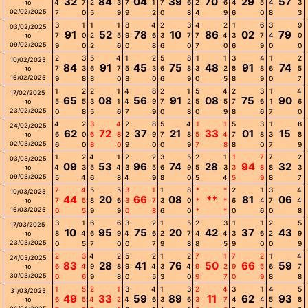
32
84
04
39
70
29
57
4
7
2
3
7
1
7
6
2
6
4
5
4
3
to
02/02/2025
7
0
5
9
9
2
0
8
4
9
6
0
8
3
3
1
1
1
8
4
2
3
4
2
1
6
3
9
03/02/2025
91
52
78
10
86
02
79
7
0
2
5
9
6
3
7
7
4
3
7
4
0
to
09/02/2025
9
0
2
6
0
8
6
0
7
0
6
9
0
0
2
3
5
4
1
2
5
8
1
1
3
4
1
2
10/02/2025
84
91
45
75
48
91
74
7
3
6
7
5
3
6
8
3
2
8
8
6
5
to
16/02/2025
9
8
8
0
8
0
6
9
0
5
8
9
0
7
1
2
2
1
4
8
2
1
5
4
2
3
1
4
17/02/2025
65
08
56
91
08
75
90
5
5
3
1
4
9
7
2
5
5
7
6
1
6
to
23/02/2025
0
8
5
6
7
9
0
8
0
9
8
6
7
0
4
2
3
4
2
8
5
4
1
1
5
3
1
8
24/02/2025
62
72
37
21
33
01
15
6
0
6
8
2
9
7
8
5
4
7
8
3
8
to
02/03/2025
6
0
8
0
9
0
0
9
7
8
8
0
7
9
1
2
4
1
2
2
3
5
2
1
1
7
7
2
03/03/2025
09
53
96
74
28
94
32
4
3
5
4
3
5
6
9
5
3
3
8
8
3
to
09/03/2025
5
4
6
8
4
9
8
0
5
4
5
9
8
7
7
4
5
5
3
1
1
8
*
*
2
1
3
4
10/03/2025
44
20
66
08
**
81
06
7
5
8
6
3
7
3
0
*
*
6
4
7
4
to
16/03/2025
0
5
9
9
0
8
6
0
*
*
0
6
0
8
3
1
6
6
3
2
1
5
2
3
1
1
2
5
17/03/2025
10
95
75
20
42
37
43
8
4
6
9
4
6
2
7
4
4
3
6
2
9
to
23/03/2025
0
5
7
0
0
7
9
8
8
5
9
0
0
9
2
3
4
2
5
2
1
2
7
1
7
2
1
4
24/03/2025
83
28
41
76
50
66
59
6
4
9
8
9
4
3
4
9
2
9
5
6
7
to
30/03/2025
0
6
9
8
0
5
3
0
9
7
0
9
8
8
1
5
2
1
3
4
1
3
2
4
3
1
4
5
31/03/2025
49
33
59
89
11
62
93
6
5
4
2
4
6
3
6
3
7
4
4
5
8
to