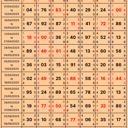
06/04/2025
7
9
7
0
8
9
4
0
6
0
9
7
0
0
4
1
1
8
5
1
2
2
2
1
6
2
1
3
07/04/2025
04
76
83
40
29
24
00
7
3
1
9
6
4
6
8
0
8
7
4
4
8
to
13/04/2025
9
0
5
9
7
8
6
0
0
0
9
8
5
9
2
5
5
1
9
2
1
4
3
1
1
5
4
3
14/04/2025
67
92
87
11
41
72
86
5
5
6
3
9
2
4
8
3
2
7
7
4
5
to
20/04/2025
9
7
8
8
0
3
6
9
8
8
9
0
0
8
1
7
5
2
1
1
2
4
4
2
4
4
6
3
21/04/2025
16
00
36
40
97
52
13
1
9
6
3
2
7
3
6
5
5
5
8
7
4
to
27/04/2025
9
0
9
5
0
8
9
0
0
0
6
0
8
6
4
3
2
5
4
3
7
3
6
2
3
1
2
2
28/04/2025
89
49
61
48
13
60
56
4
6
5
6
6
3
8
7
7
4
6
9
3
5
to
04/05/2025
0
0
7
8
6
5
9
8
8
7
7
0
0
9
2
1
4
2
1
1
4
2
4
3
2
4
4
6
05/05/2025
36
03
15
91
62
20
86
5
2
6
3
2
4
5
9
5
3
5
6
5
0
to
11/05/2025
6
3
0
8
8
0
0
0
7
6
5
0
9
0
3
4
6
1
5
2
4
1
1
4
4
4
1
1
12/05/2025
02
49
25
88
58
16
44
3
8
8
1
8
5
6
8
1
5
8
6
1
3
to
18/05/2025
4
0
0
7
9
8
8
9
3
9
9
6
2
0
1
3
2
1
9
1
4
4
3
1
1
3
4
4
19/05/2025
95
24
89
65
78
20
13
2
5
3
3
9
3
5
4
4
8
4
7
7
9
to
25/05/2025
6
7
7
0
0
5
7
7
0
9
7
0
0
0
2
1
3
5
6
4
2
7
8
4
6
3
5
2
26/05/2025
19
77
50
54
69
22
80
3
8
4
6
9
7
4
7
8
7
7
3
6
8
to
01/06/2025
6
0
0
6
0
9
9
0
0
8
9
6
7
0
1
2
2
1
1
2
2
3
4
1
1
2
3
4
02/06/2025
30
10
68
77
06
35
17
6
9
9
2
7
6
6
6
8
1
5
3
9
6
to
08/06/2025
6
9
0
7
8
0
9
8
8
4
7
0
9
7