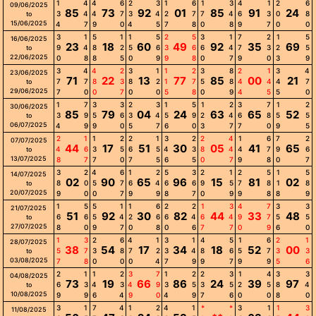
1
4
4
6
2
3
1
6
1
3
4
1
2
6
09/06/2025
85
73
92
01
85
91
24
3
4
4
7
3
4
2
7
7
4
6
3
0
8
to
15/06/2025
4
7
9
0
4
5
7
8
0
8
9
7
0
0
3
1
5
1
1
5
2
5
3
1
7
2
1
5
16/06/2025
23
18
60
49
92
35
69
9
4
8
2
5
6
3
6
6
4
7
3
2
5
to
22/06/2025
0
8
8
5
0
9
9
8
0
7
9
0
3
9
3
4
4
2
3
1
1
2
3
8
2
1
3
4
23/06/2025
71
22
13
77
85
00
21
7
7
8
3
8
2
1
7
5
8
4
4
4
7
to
29/06/2025
7
0
0
7
0
0
5
8
0
9
4
5
5
0
1
7
3
3
2
3
1
5
1
2
3
7
1
2
30/06/2025
85
79
04
24
63
65
52
3
9
5
6
3
4
5
9
2
4
6
8
5
5
to
06/07/2025
4
9
9
0
5
7
6
0
3
7
7
0
9
5
2
1
1
2
2
1
3
2
2
4
1
6
7
2
07/07/2025
44
17
51
30
05
41
65
4
6
3
5
6
5
4
3
8
4
4
7
9
6
to
13/07/2025
8
7
7
0
7
5
6
5
0
7
9
8
0
7
3
2
4
6
1
2
5
3
2
1
2
5
1
5
14/07/2025
02
90
65
96
15
81
02
8
0
5
7
6
4
6
6
9
5
7
8
1
8
to
20/07/2025
9
0
0
7
9
9
8
7
0
9
9
8
8
9
1
5
5
1
1
6
2
2
1
3
4
7
3
3
21/07/2025
51
92
30
82
44
33
48
6
6
5
4
2
6
6
4
6
4
9
7
5
5
to
27/07/2025
8
0
9
7
0
8
0
6
7
7
0
9
6
0
1
3
2
6
4
1
3
1
4
5
1
6
2
1
28/07/2025
38
54
17
34
18
52
00
5
7
3
8
7
2
3
4
8
6
5
7
3
3
to
03/08/2025
7
8
0
0
0
4
7
9
9
7
9
9
5
6
2
1
1
2
3
7
1
2
2
3
1
4
3
3
04/08/2025
73
19
66
86
24
39
97
6
3
4
3
4
9
3
5
3
5
2
5
8
4
to
10/08/2025
9
9
6
4
9
0
4
9
7
6
0
0
8
0
3
1
7
4
1
2
4
1
*
*
3
1
1
3
11/08/2025