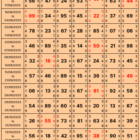
56
47
24
53
**
63
44
6
5
7
6
4
3
4
5
*
*
4
4
5
4
to
17/08/2025
6
0
0
7
7
9
7
7
*
*
9
8
8
7
4
3
1
3
4
4
5
2
1
5
2
1
1
2
18/08/2025
99
34
95
45
22
37
69
5
8
3
4
7
5
9
4
1
7
2
3
5
7
to
24/08/2025
0
8
9
7
8
6
0
9
0
0
9
3
0
0
1
2
2
1
1
3
4
1
2
4
3
1
1
3
25/08/2025
78
23
67
28
85
07
06
6
7
5
5
2
5
8
2
7
4
7
7
3
5
to
31/08/2025
0
9
5
7
3
9
0
5
9
7
0
9
6
8
3
1
3
4
6
2
3
6
6
1
2
3
5
1
01/09/2025
46
89
35
14
50
21
98
3
6
7
7
7
4
9
8
9
4
4
8
5
3
to
07/09/2025
8
9
8
8
0
9
9
0
0
5
6
0
9
4
2
3
1
6
3
1
4
2
6
3
2
1
1
3
08/09/2025
32
16
23
67
24
73
45
4
4
1
0
9
4
5
6
7
4
5
5
4
4
to
14/09/2025
7
5
9
0
0
8
7
9
9
7
0
7
9
8
1
2
2
1
1
3
5
4
7
2
1
2
1
1
15/09/2025
57
46
89
15
36
51
49
6
5
4
2
2
6
6
4
8
5
5
3
6
4
to
21/09/2025
8
0
8
3
5
0
0
7
8
9
9
6
7
4
4
3
2
3
6
1
3
1
4
2
1
2
3
1
22/09/2025
06
13
32
67
61
92
58
7
6
2
4
8
3
5
6
5
9
1
4
4
2
to
28/09/2025
9
7
7
6
9
8
8
0
7
0
7
6
8
5
1
2
3
1
4
2
5
3
1
5
4
5
1
2
29/09/2025
54
89
60
45
20
13
67
5
3
6
3
4
3
9
6
5
7
7
8
2
6
to
05/10/2025
9
9
9
5
8
5
0
6
6
8
0
0
3
9
1
7
4
2
2
4
2
1
3
1
1
2
6
5
06/10/2025
26
55
73
81
63
84
39
1
9
4
6
6
9
7
3
3
4
3
3
7
6
to
12/10/2025
0
0
7
7
9
0
9
7
0
8
4
9
0
8
4
3
4
3
7
3
3
7
6
2
4
1
6
4
13/10/2025
56
18
42
95
38
90
51
5
4
8
7
8
3
8
8
7
7
7
9
9
7
to