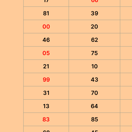
17
66
81
39
00
20
46
62
05
75
21
10
99
43
31
70
13
64
83
85