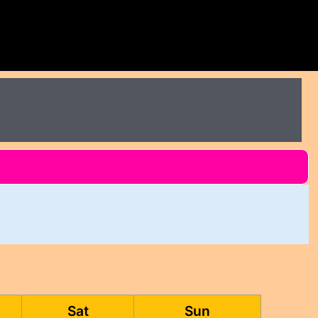
Sat
Sun