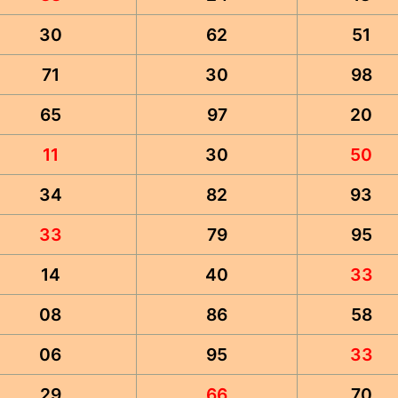
30
62
51
71
30
98
65
97
20
11
30
50
34
82
93
33
79
95
14
40
33
08
86
58
06
95
33
29
66
70