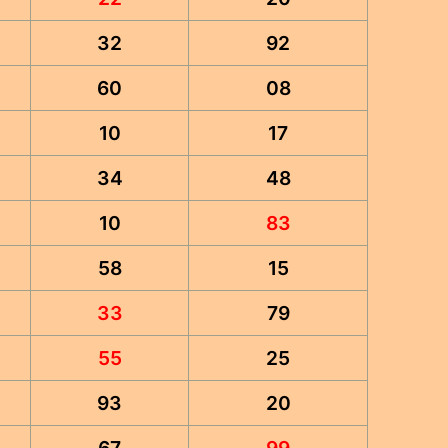
32
92
60
08
10
17
34
48
10
83
58
15
33
79
55
25
93
20