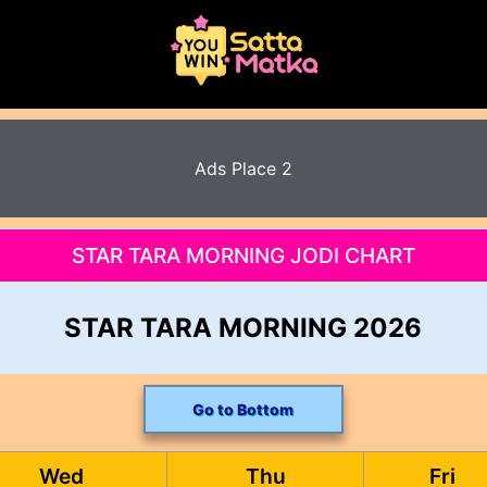
Ads Place 2
STAR TARA MORNING JODI CHART
STAR TARA MORNING 2026
Go to Bottom
Wed
Thu
Fri