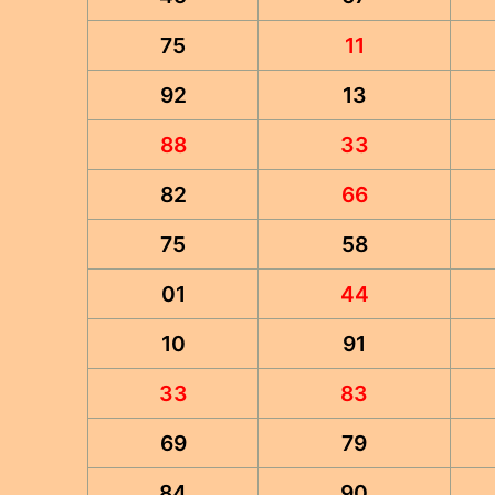
75
11
92
13
88
33
82
66
75
58
01
44
10
91
33
83
69
79
84
90