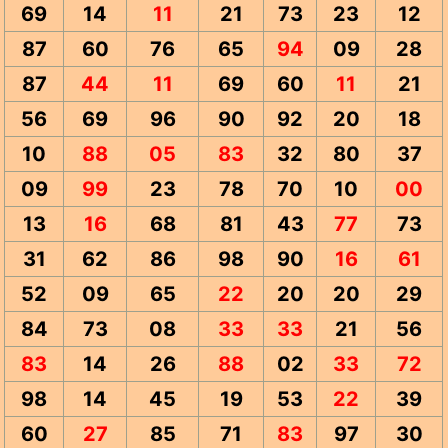
69
14
11
21
73
23
12
87
60
76
65
94
09
28
87
44
11
69
60
11
21
56
69
96
90
92
20
18
10
88
05
83
32
80
37
09
99
23
78
70
10
00
13
16
68
81
43
77
73
31
62
86
98
90
16
61
52
09
65
22
20
20
29
84
73
08
33
33
21
56
83
14
26
88
02
33
72
98
14
45
19
53
22
39
60
27
85
71
83
97
30