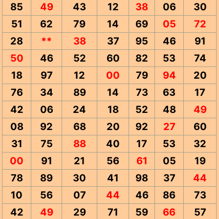
85
49
43
12
38
06
30
51
62
79
14
69
05
72
28
**
38
37
95
46
91
50
46
52
60
82
53
74
18
97
12
00
79
94
20
76
34
89
14
73
63
17
42
06
24
18
52
48
49
08
92
68
20
92
27
60
31
75
88
40
17
53
32
00
91
21
56
61
05
19
78
89
30
41
98
37
44
10
56
07
44
46
86
73
42
49
29
71
59
66
57