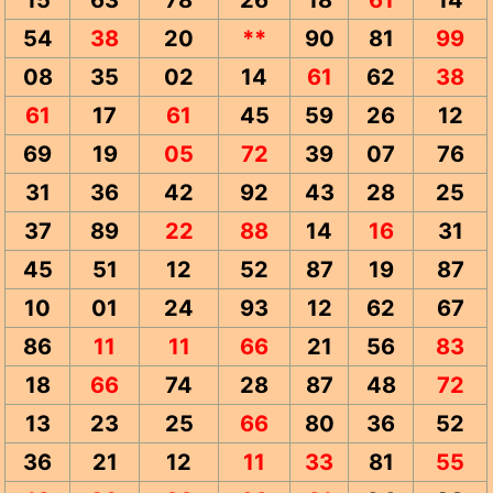
15
63
78
26
18
61
14
54
38
20
**
90
81
99
08
35
02
14
61
62
38
61
17
61
45
59
26
12
69
19
05
72
39
07
76
31
36
42
92
43
28
25
37
89
22
88
14
16
31
45
51
12
52
87
19
87
10
01
24
93
12
62
67
86
11
11
66
21
56
83
18
66
74
28
87
48
72
13
23
25
66
80
36
52
36
21
12
11
33
81
55