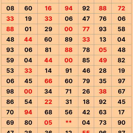
08
60
16
94
92
88
72
33
19
33
06
47
76
06
88
01
29
00
77
93
58
48
44
60
89
33
13
04
93
06
81
88
78
05
48
59
04
44
00
85
49
82
53
33
14
91
46
28
19
06
45
66
60
79
35
97
98
00
34
71
26
38
67
86
54
22
31
18
92
45
70
94
68
56
42
63
17
69
80
05
**
04
73
90