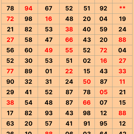
78
94
67
52
51
92
**
72
98
16
48
20
04
19
21
82
53
38
40
59
24
27
58
47
66
43
20
88
56
60
49
55
52
72
04
52
30
53
51
02
16
27
77
89
01
22
15
43
33
90
32
31
24
50
87
11
29
41
52
87
78
05
21
38
54
48
87
66
07
15
17
82
93
43
98
12
88
63
20
57
41
91
95
12