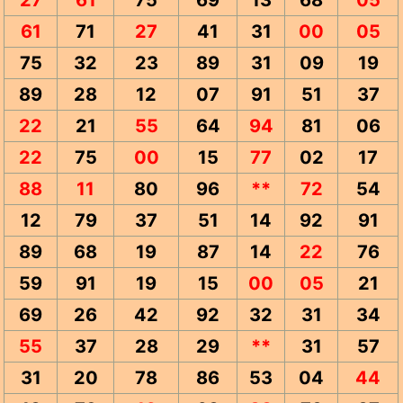
27
61
75
69
13
68
05
61
71
27
41
31
00
05
75
32
23
89
31
09
19
89
28
12
07
91
51
37
22
21
55
64
94
81
06
22
75
00
15
77
02
17
88
11
80
96
**
72
54
12
79
37
51
14
92
91
89
68
19
87
14
22
76
59
91
19
15
00
05
21
69
26
42
92
32
31
34
55
37
28
29
**
31
57
31
20
78
86
53
04
44