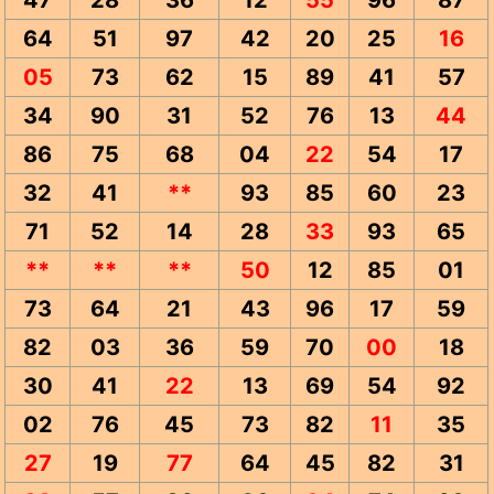
47
28
36
12
55
96
87
64
51
97
42
20
25
16
05
73
62
15
89
41
57
34
90
31
52
76
13
44
86
75
68
04
22
54
17
32
41
**
93
85
60
23
71
52
14
28
33
93
65
**
**
**
50
12
85
01
73
64
21
43
96
17
59
82
03
36
59
70
00
18
30
41
22
13
69
54
92
02
76
45
73
82
11
35
27
19
77
64
45
82
31