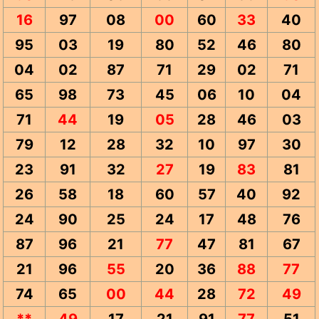
16
97
08
00
60
33
40
95
03
19
80
52
46
80
04
02
87
71
29
02
71
65
98
73
45
06
10
04
71
44
19
05
28
46
03
79
12
28
32
10
97
30
23
91
32
27
19
83
81
26
58
18
60
57
40
92
24
90
25
24
17
48
76
87
96
21
77
47
81
67
21
96
55
20
36
88
77
74
65
00
44
28
72
49