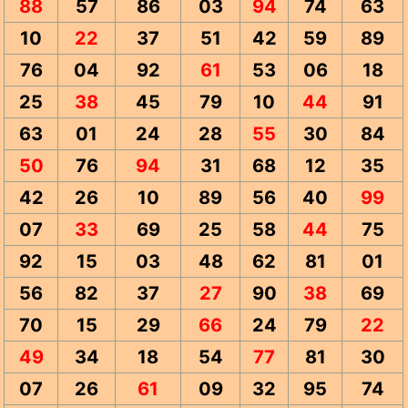
88
57
86
03
94
74
63
10
22
37
51
42
59
89
76
04
92
61
53
06
18
25
38
45
79
10
44
91
63
01
24
28
55
30
84
50
76
94
31
68
12
35
42
26
10
89
56
40
99
07
33
69
25
58
44
75
92
15
03
48
62
81
01
56
82
37
27
90
38
69
70
15
29
66
24
79
22
49
34
18
54
77
81
30
07
26
61
09
32
95
74