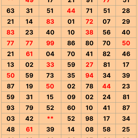
**
49
17
21
91
77
51
63
31
51
44
71
51
28
21
14
83
01
72
07
29
83
23
40
10
38
56
40
77
77
99
86
80
70
50
21
61
04
70
41
82
46
13
02
33
59
27
81
17
50
59
73
35
94
34
39
87
19
50
02
78
44
23
59
31
15
09
02
24
81
93
79
52
60
10
41
87
03
42
**
52
98
17
34
48
61
39
14
08
58
25