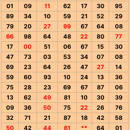
01
09
11
62
17
30
95
89
34
10
59
21
52
29
79
20
27
99
67
64
08
66
98
64
48
22
80
77
17
00
51
06
67
15
30
47
73
03
53
34
07
08
69
23
64
26
47
27
14
59
60
93
10
24
13
36
75
28
23
69
67
87
06
13
62
49
81
10
30
39
09
36
50
75
22
26
76
32
71
21
87
18
42
58
50
42
44
61
**
64
01