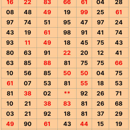
16
22
83
66
61
04
28
08
48
49
19
99
25
61
97
74
51
95
47
97
24
43
19
61
98
91
41
74
93
11
49
18
45
75
43
80
63
91
22
20
12
41
63
85
88
81
75
75
66
10
56
85
50
50
04
75
61
07
53
81
55
18
53
81
38
02
**
92
26
71
10
21
38
83
81
26
68
03
21
92
18
81
37
29
49
90
61
43
44
15
19