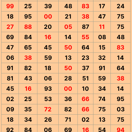
99
25
39
48
83
17
24
18
95
00
21
38
47
75
27
88
20
05
87
11
75
69
84
16
14
55
08
48
47
65
45
50
64
15
83
06
38
59
13
23
32
14
91
82
18
50
37
91
64
81
43
06
28
51
59
38
45
16
93
00
10
34
14
02
25
53
36
66
74
95
09
35
72
82
66
75
03
18
34
26
71
02
13
75
92
84
06
69
16
54
94