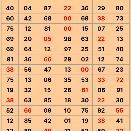
40
04
87
22
36
29
80
60
42
68
00
69
38
73
75
12
81
00
15
07
25
69
20
05
98
63
22
13
69
64
12
97
25
51
40
91
36
66
29
02
12
74
38
56
47
13
00
67
23
75
13
06
35
53
33
72
19
32
15
26
61
06
91
38
63
85
18
30
22
30
52
66
09
10
75
92
55
12
85
42
01
19
38
41