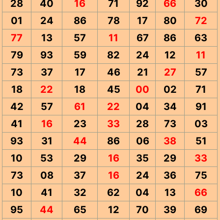
28
40
16
71
92
66
30
01
24
86
78
17
80
72
77
13
57
11
67
86
63
79
93
59
82
24
12
11
73
37
17
46
21
27
57
18
22
18
45
00
02
71
42
57
61
22
04
34
91
41
16
23
33
28
73
03
93
31
44
86
06
38
51
10
53
29
16
35
29
33
73
08
37
16
24
36
75
10
41
32
62
04
13
66
95
44
65
12
70
39
69