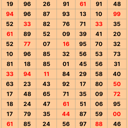
19
96
26
91
61
91
48
94
96
87
93
13
10
99
52
33
82
76
71
33
35
61
89
52
09
39
41
20
52
77
07
16
95
70
32
10
96
85
32
56
53
73
81
18
85
01
45
56
31
33
94
11
84
29
58
40
63
23
43
92
17
80
50
17
48
65
71
35
09
72
18
24
47
61
51
06
95
17
79
35
44
87
59
00
61
85
24
56
97
88
46