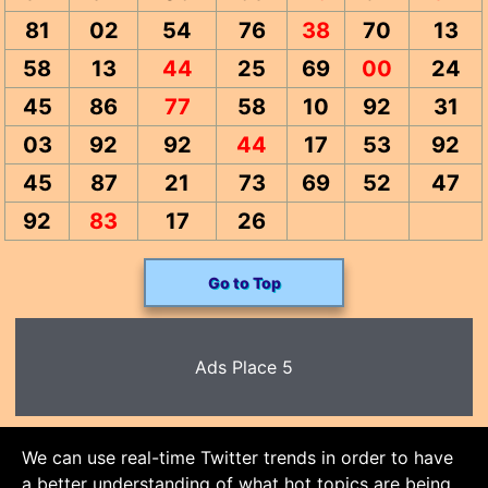
81
02
54
76
38
70
13
58
13
44
25
69
00
24
45
86
77
58
10
92
31
03
92
92
44
17
53
92
45
87
21
73
69
52
47
92
83
17
26
Go to Top
Ads Place 5
We can use real-time Twitter trends in order to have
a better understanding of what hot topics are being