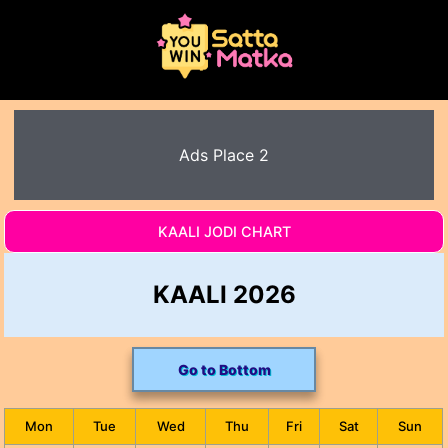
Ads Place 2
KAALI JODI CHART
KAALI 2026
Go to Bottom
Mon
Tue
Wed
Thu
Fri
Sat
Sun