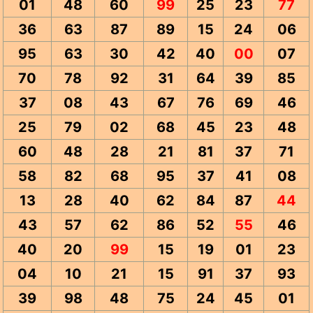
01
48
60
99
25
23
77
36
63
87
89
15
24
06
95
63
30
42
40
00
07
70
78
92
31
64
39
85
37
08
43
67
76
69
46
25
79
02
68
45
23
48
60
48
28
21
81
37
71
58
82
68
95
37
41
08
13
28
40
62
84
87
44
43
57
62
86
52
55
46
40
20
99
15
19
01
23
04
10
21
15
91
37
93
39
98
48
75
24
45
01