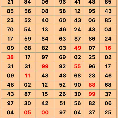
21
84
06
96
41
48
85
85
56
08
58
12
95
43
23
52
40
60
43
06
85
70
54
13
46
24
43
04
17
59
84
63
87
86
24
09
68
82
03
49
07
16
38
17
97
69
02
25
02
31
31
99
92
55
96
17
09
11
48
48
68
28
46
48
02
12
52
90
88
68
43
87
15
26
30
99
37
97
30
42
51
56
82
06
04
05
00
97
04
37
25