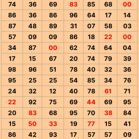
74
36
69
83
85
68
00
86
36
86
96
64
17
14
87
48
89
31
07
58
03
57
09
09
86
18
22
00
34
87
00
62
74
64
04
17
15
67
20
74
79
39
98
96
51
78
40
32
36
95
25
25
54
85
34
76
24
32
12
40
78
61
71
22
92
75
69
44
69
95
20
83
68
95
70
38
84
15
50
33
19
77
15
41
86
42
93
17
57
57
09