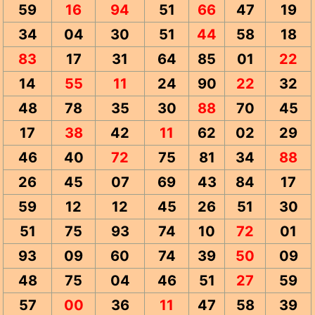
59
16
94
51
66
47
19
34
04
30
51
44
58
18
83
17
31
64
85
01
22
14
55
11
24
90
22
32
48
78
35
30
88
70
45
17
38
42
11
62
02
29
46
40
72
75
81
34
88
26
45
07
69
43
84
17
59
12
12
45
26
51
30
51
75
93
74
10
72
01
93
09
60
74
39
50
09
48
75
04
46
51
27
59
57
00
36
11
47
58
39