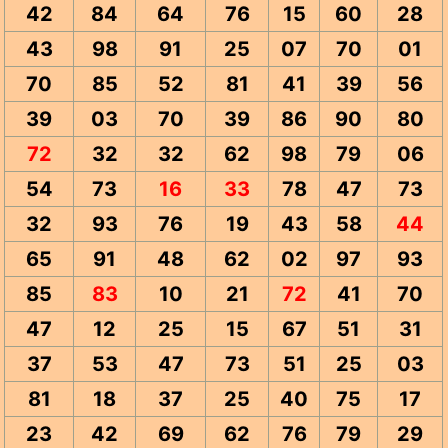
42
84
64
76
15
60
28
43
98
91
25
07
70
01
70
85
52
81
41
39
56
39
03
70
39
86
90
80
72
32
32
62
98
79
06
54
73
16
33
78
47
73
32
93
76
19
43
58
44
65
91
48
62
02
97
93
85
83
10
21
72
41
70
47
12
25
15
67
51
31
37
53
47
73
51
25
03
81
18
37
25
40
75
17
23
42
69
62
76
79
29