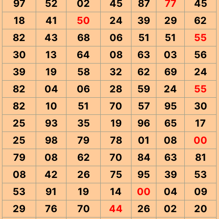
97
52
02
45
87
77
45
18
41
50
24
39
29
62
82
43
68
06
51
51
55
30
13
64
08
63
03
56
39
19
58
32
62
69
24
82
04
06
28
59
24
55
82
10
51
70
57
95
30
25
93
35
19
96
65
17
25
98
79
78
01
08
00
79
08
62
70
84
63
81
08
42
26
75
95
39
53
53
91
19
14
00
04
09
29
76
70
44
26
02
20