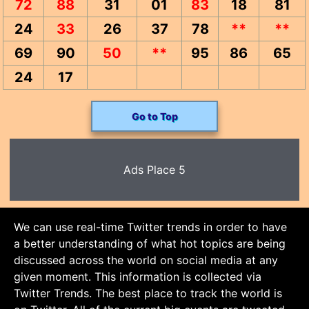
72
88
31
01
83
18
81
24
33
26
37
78
**
**
69
90
50
**
95
86
65
24
17
Go to Top
Ads Place 5
We can use real-time Twitter trends in order to have
a better understanding of what hot topics are being
discussed across the world on social media at any
given moment. This information is collected via
Twitter Trends. The best place to track the world is